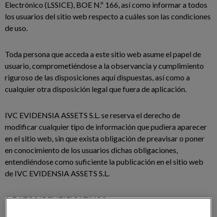
Electrónico (LSSICE), BOE N.º 166, así como informar a todos
los usuarios del sitio web respecto a cuáles son las condiciones
de uso.
Toda persona que acceda a este sitio web asume el papel de
usuario, comprometiéndose a la observancia y cumplimiento
riguroso de las disposiciones aquí dispuestas, así como a
cualquier otra disposición legal que fuera de aplicación.
IVC EVIDENSIA ASSETS S.L. se reserva el derecho de
modificar cualquier tipo de información que pudiera aparecer
en el sitio web, sin que exista obligación de preavisar o poner
en conocimiento de los usuarios dichas obligaciones,
entendiéndose como suficiente la publicación en el sitio web
de IVC EVIDENSIA ASSETS S.L.
1. DATOS IDENTIFICATIVOS