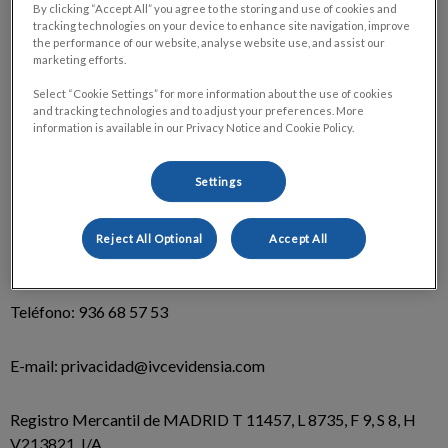
By clicking “Accept All” you agree to the storing and use of cookies and
Nombre de dominio: hvmolins.com/
tracking technologies on your device to enhance site navigation, improve
the performance of our website, analyse website use, and assist our
marketing efforts.
Nombre comercial: HOSPITAL VETERINARIO MOLINS
Select “Cookie Settings” for more information about the use of cookies
and tracking technologies and to adjust your preferences. More
Denominación social: IVC EVIDENSIA ASSETS S.L.
information is available in our Privacy Notice and Cookie Policy.
NIF: B06874754
Settings
Domicilio social: Carrer B, 27, 08620 Sant Vicenç dels Horts,
Reject All Optional
Accept All
Barcelona, España
Teléfono: 936 68 57 53
E-mail: privacidad@ivcevidensia.com
Registro Mercantil de MADRID T 11457, L 8735, F 9, S 8, H
V213821, I/A