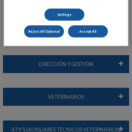
actualizado y al más alto nivel. Nuestra ambición es el motor
para seguir formándonos y creciendo en el ámbito profesional
Settings
y personal.
Reject All Optional
Accept All
DIRECCIÓN Y GESTIÓN
VETERINARIOS
ATV'S (AUXILIARES TÉCNICOS VETERINARIOS)