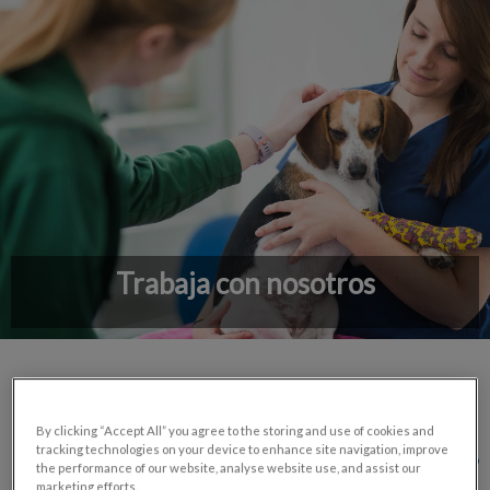
Trabaja con nosotros
By clicking “Accept All” you agree to the storing and use of cookies and
Si quieres unirte al equipo,
tracking technologies on your device to enhance site navigation, improve
the performance of our website, analyse website use, and assist our
envíanos tu CV
marketing efforts.