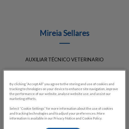
Mireia Sellares
AUXILIAR TÉCNICO VETERINARIO
By clicking “Accept All” you agree to the storing and use of cookies and
tracking technologies on your device to enhance site navigation, improve
the performance of our website, analyse website use, and assist our
marketing efforts.
Select “Cookie Settings” for more information about the use of cookies
and tracking technologies and to adjust your preferences. More
information is available in our Privacy Notice and Cookie Policy.