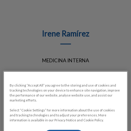
Irene Ramírez
MEDICINA INTERNA
By clicking “Accept All” you agree to the storing and use of cookies and
tracking technologies on your device to enhance site navigation, improve
the performance of our website, analyse website use, and assist our
marketing efforts.
Select “Cookie Settings” for more information about the use of cookies
and tracking technologies and to adjust your preferences. More
information is available in our Privacy Notice and Cookie Policy.