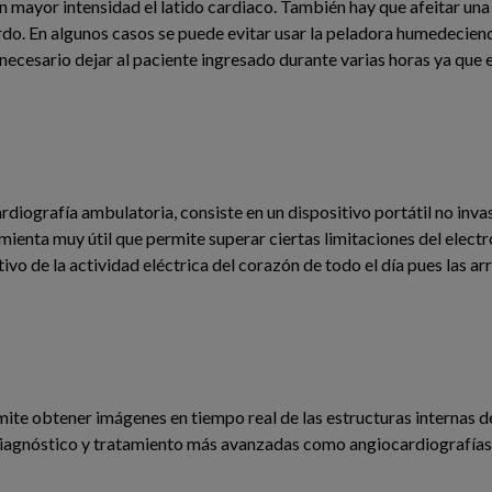
n mayor intensidad el latido cardiaco. También hay que afeitar un
ierdo. En algunos casos se puede evitar usar la peladora humedeciend
cesario dejar al paciente ingresado durante varias horas ya que e
diografía ambulatoria, consiste en un dispositivo portátil no invas
mienta muy útil que permite superar ciertas limitaciones del elec
vo de la actividad eléctrica del corazón de todo el día pues las a
ite obtener imágenes en tiempo real de las estructuras internas de
e diagnóstico y tratamiento más avanzadas como angiocardiografía