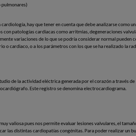
o pulmonares)
cardiología, hay que tener en cuenta que debe analizarse como una
os con patologías cardiacas como arritmias, degeneraciones valv
lmente variaciones de lo que se podría considerar normal pueden 
orio o cardiaco, o a los parámetros con los que se ha realizado la rad
studio de la actividad eléctrica generada por el corazón a través d
trocardiógrafo. Este registro se denomina electrocardiograma.
muy valiosa pues nos permite evaluar lesiones valvulares, el tamañ
car las distintas cardiopatías congénitas. Para poder realizar un 