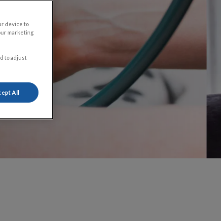
ur device to
our marketing
d to adjust
ept All