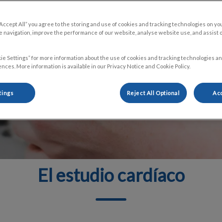
“Accept All” you agree to the storing and use of cookies and tracking technologies on yo
 navigation, improve the performance of our website, analyse website use, and assist 
ie Settings” for more information about the use of cookies and tracking technologies an
nces. More information is available in our Privacy Notice and Cookie Policy.
tings
Reject All Optional
Acc
El estudio cardíaco