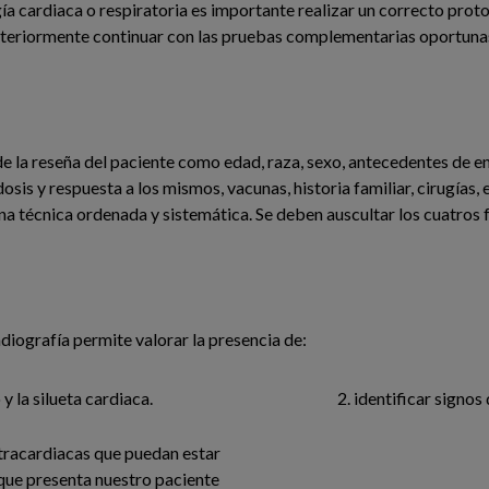
a cardiaca o respiratoria es importante realizar un correcto proto
teriormente continuar con las pruebas complementarias oportunas
 la reseña del paciente como edad, raza, sexo, antecedentes de en
is y respuesta a los mismos, vacunas, historia familiar, cirugías, e
na técnica ordenada y sistemática. Se deben auscultar los cuatros 
diografía permite valorar la presencia de:
y la silueta cardiaca.
identificar signos 
xtracardiacas que puedan estar
 que presenta nuestro paciente