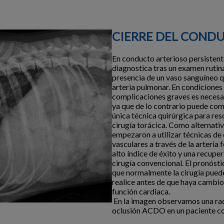
CIERRE DEL CONDU
En conducto arterioso persisten
diagnostica tras un examen rutina
presencia de un vaso sanguíneo qu
arteria pulmonar. En condiciones 
complicaciones graves es necesar
ya que de lo contrario puede com
única técnica quirúrgica para res
cirugía torácica. Como alternativ
empezaron a utilizar técnicas de
vasculares a través de la arteria
alto índice de éxito y una recup
cirugía convencional. El pronósti
que normalmente la cirugía puede
realice antes de que haya cambio
función cardiaca.
En la imagen observamos una radi
oclusión ACDO en un paciente co