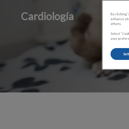
Cardiología
By clicking 
enhance site
efforts.
Select “Cook
your prefere
Set