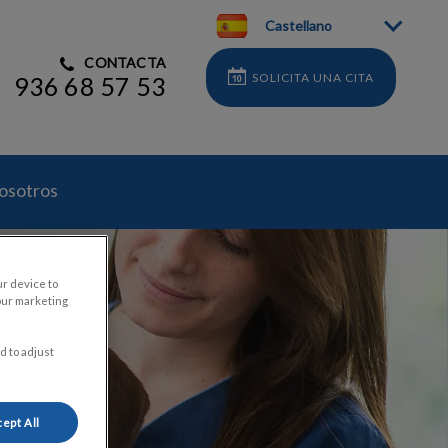
Castellano
CONTACTA
SOLICITA UNA CITA
936 68 57 53
nosotros
ur device to
our marketing
d to adjust
ept All