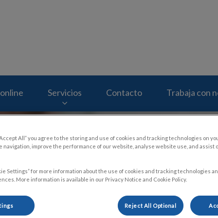
eterinario Molins
online
Servicios
Contacto
Trabaja con 
“Accept All” you agree to the storing and use of cookies and tracking technologies on yo
 navigation, improve the performance of our website, analyse website use, and assist 
ie Settings” for more information about the use of cookies and tracking technologies an
nces. More information is available in our Privacy Notice and Cookie Policy.
tings
Reject All Optional
Acc