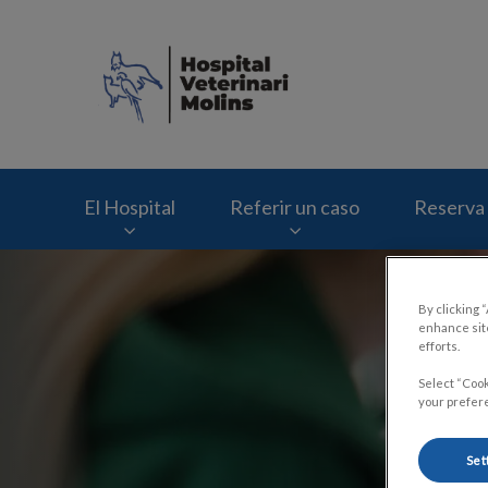
Home de Hospital V
El Hospital
Referir un caso
Reserva 
By clicking 
enhance site
efforts.
Select “Cook
your prefere
Set